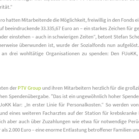
ität.“
o hatten Mitarbeitende die Möglichkeit, freiwillig in den Fond
f beeindruckende 33.335,67 Euro an – ein starkes Zeichen für g
nder einstehen – auch in schwierigen Zeiten“, betont Stefan Sche
rweise überwunden ist, wurde der Sozialfonds nun aufgelöst. 
 an drei wohltätige Organisationen zu spenden: Den FUoKK,
nkten der
PTV Group
und ihren Mitarbeitern herzlich für die großz
hen Spendenübergabe. "Das ist ein ungewöhnlich hoher Spendenbe
UoKK klar: „In erster Linie für Personalkosten.“ So werden v
und eines weiteren Facharztes auf der Station für krebskrank
ich aber auch über Zuzahlungen wie etwa für notwendige Perüc
als 2.000 Euro – eine enorme Entlastung betroffener Familien un