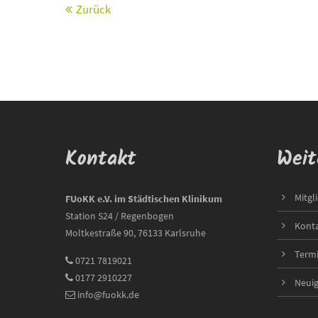
Zurück
Kontakt
Weit
Mitgl
FUoKK e.V. im Städtischen Klinikum
Station S24 / Regenbogen
Kont
Moltkestraße 90, 76133 Karlsruhe
Term
0721 7819021
0177 2910227
Neuig
info@fuokk.de