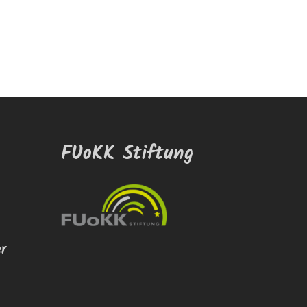
FUoKK Stiftung
er