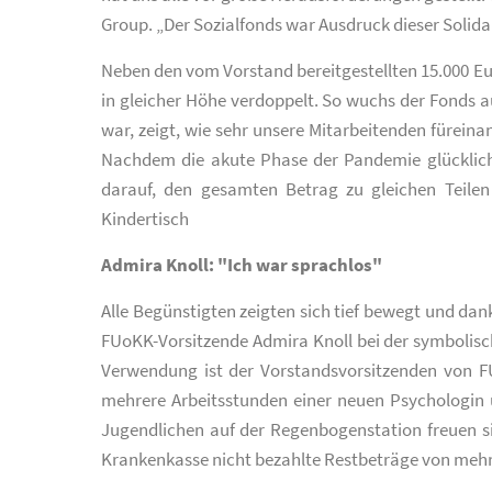
Group. „Der Sozialfonds war Ausdruck dieser Solidar
Neben den vom Vorstand bereitgestellten 15.000 Eur
in gleicher Höhe verdoppelt. So wuchs der Fonds au
war, zeigt, wie sehr unsere Mitarbeitenden füreina
Nachdem die akute Phase der Pandemie glückliche
darauf, den gesamten Betrag zu gleichen Teilen
Kindertisch
Admira Knoll: "Ich war sprachlos"
Alle Begünstigten zeigten sich tief bewegt und da
FUoKK-Vorsitzende Admira Knoll bei der symbolisc
Verwendung ist der Vorstandsvorsitzenden von F
mehrere Arbeitsstunden einer neuen Psychologin 
Jugendlichen auf der Regenbogenstation freuen s
Krankenkasse nicht bezahlte Restbeträge von mehr 