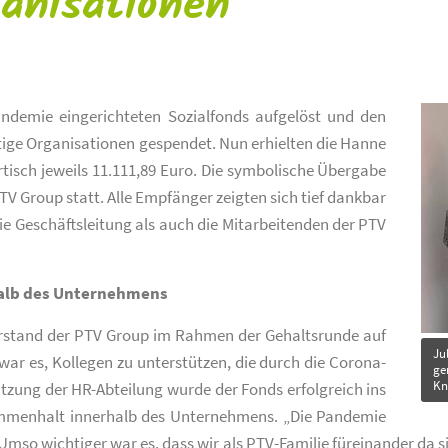
anisationen
titl
demie eingerichteten Sozialfonds aufgelöst und den
tige Organisationen gespendet. Nun erhielten die Hanne
rtisch jeweils 11.111,89 Euro. Die symbolische Übergabe
V Group statt. Alle Empfänger zeigten sich tief dankbar
ie Geschäftsleitung als auch die Mitarbeitenden der PTV
halb des Unternehmens
Vorstand der PTV Group im Rahmen der Gehaltsrunde auf
Ju
 war es, Kollegen zu unterstützen, die durch die Corona-
ge
Kn
tzung der HR-Abteilung wurde der Fonds erfolgreich ins
sammenhalt innerhalb des Unternehmens. „Die Pandemie
Umso wichtiger war es, dass wir als PTV-Familie füreinander da sin