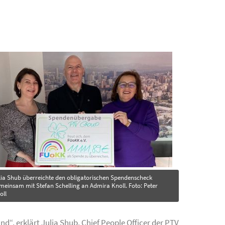
e="">
lia Shub überreichte den obligatorischen Spendenscheck
meinsam mit Stefan Schelling an Admira Knoll. Foto: Peter
oll
d“, erklärt Julia Shub, Chief People Officer der PTV