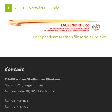
1
2
3
Vorwärts
Ende
Der Spendenmarathon für soziale Projekte
Kontakt
FUoKK e.V. im Städtischen Klinikum
Station S24 / Regenbogen
Moltkestraße 90, 76133 Karlsruhe
0721 7819021
0177 2910227